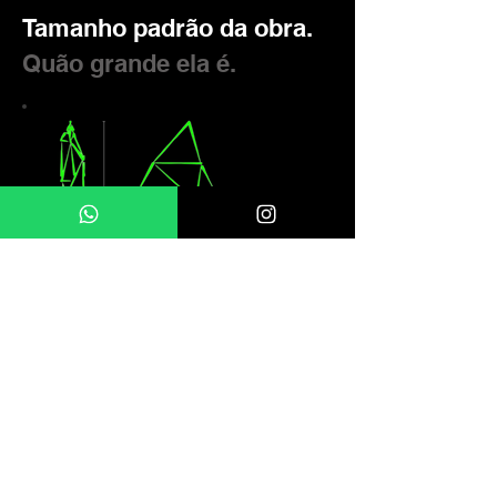
Tamanho padrão da obra.
Quão grande ela é.
Ano
2021
M
Tamanho
80c
m
Peso
30
kg
Material
Aço carbono