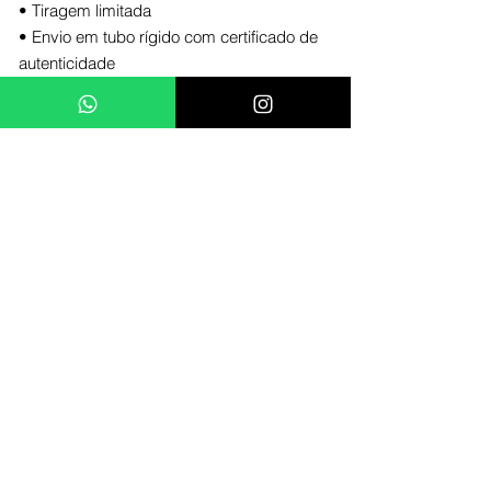
• Tiragem limitada
• Envio em tubo rígido com certificado de
autenticidade
Tamanho disponível: (
vendido sem
moldura
)
29,7 x 42 cm A3 / 100und
42 x 59,4 cm A2 / 100und
59,4 x 84,1 cm A1 / 20und
Essa obra foi criada especialmente para
quem vê arte como forma de atitude. Cada
impressão carrega uma explosão visual
que mistura romance com identidade
urbana, para deixar sua parede tão ousada
quanto você.