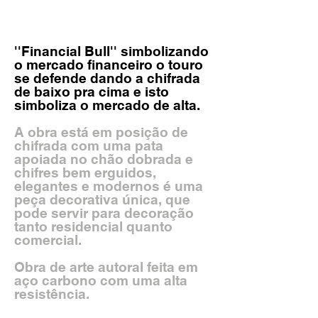
''Financial Bull'' simbolizando
o mercado financeiro o touro
se defende dando a chifrada
de baixo pra cima e isto
simboliza o mercado de alta.
A obra está em posição de
chifrada com uma pata
apoiada no chão dobrada e
chifres bem erguidos,
elegantes e modernos é
uma
peça decorativa única, que
pode servir para decoração
tanto residencial quanto
comercial.
Obra de arte autoral feita em
aço carbono com uma alta
resistência.