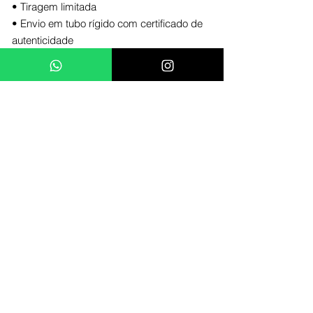
• Tiragem limitada
• Envio em tubo rígido com certificado de
autenticidade
Tamanho disponível: (
vendido sem
moldura
)
29,7 x 42 cm A3 / 100und
42 x 59,4 cm A2 / 100und
59,4 x 84,1 cm A1 / 20und
Essa obra foi criada especialmente para
quem vê arte como forma de atitude. Cada
impressão carrega uma explosão visual
que mistura romance com identidade
urbana, para deixar sua parede tão ousada
quanto você.