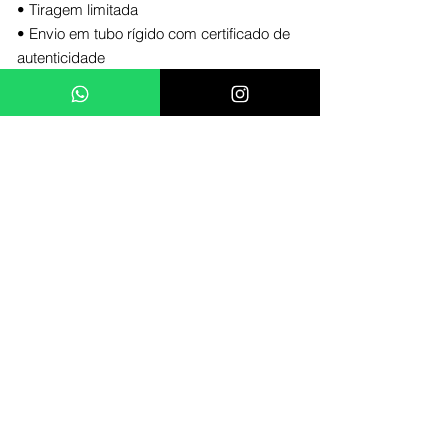
• Tiragem limitada
• Envio em tubo rígido com certificado de
autenticidade
Tamanho disponível: (
vendido sem
moldura
)
29,7 x 42 cm A3 / 100und
42 x 59,4 cm A2 / 100und
59,4 x 84,1 cm A1 / 20und
Essa obra foi criada especialmente para
quem vê arte como forma de atitude. Cada
impressão carrega uma explosão visual
que mistura romance com identidade
urbana, para deixar sua parede tão ousada
quanto você.